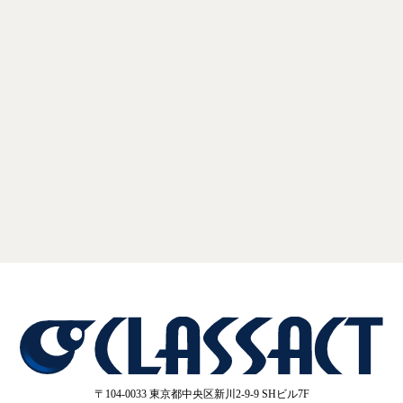
インフラエンジニアへの第一歩を踏み出すチャンス！未経
験からでも安心の充実した研修制度とサポート体制で、あ
なたの挑戦を全力でサポートします。少しでも興味があれ
ば、ぜひエントリーしてください！
エントリー
〒104-0033 東京都中央区新川2-9-9 SHビル7F