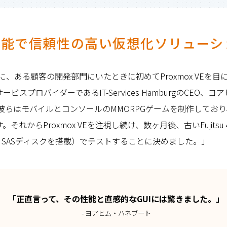
性能で信頼性の高い仮想化ソリューシ
年に、ある顧客の開発部門にいたときに初めてProxmox VEを
ービスプロバイダーであるIT-Services HamburgのCEO、
彼らはモバイルとコンソールのMMORPGゲームを制作してお
れからProxmox VEを注視し続け、数ヶ月後、古いFujitsu 4C 
GB SASディスクを搭載）でテストすることに決めました。」
「正直言って、その性能と直感的なGUIには驚きました。」
- ヨアヒム・ハネブート