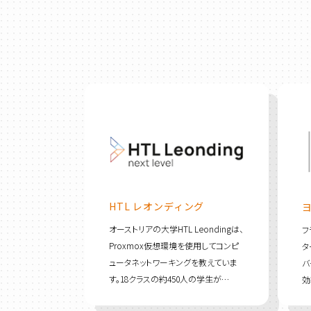
HTL レオンディング
オーストリアの大学HTL Leondingは、
フ
Proxmox仮想環境を使用してコンピ
タ
ュータネットワーキングを教えていま
バ
す。18クラスの約450人の学生が…
効