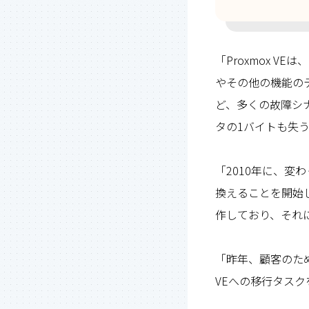
「Proxmox 
やその他の機能の
ど、多くの故障シ
タの1バイトも失
「2010年に、変
換えることを開始し
作しており、それ
「昨年、顧客のために
VEへの移行タス