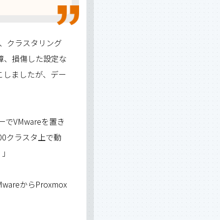
で、クラスタリング
障、損傷した設定な
こしましたが、デー
でVMwareを置き
00クラスタ上で動
。」
reからProxmox